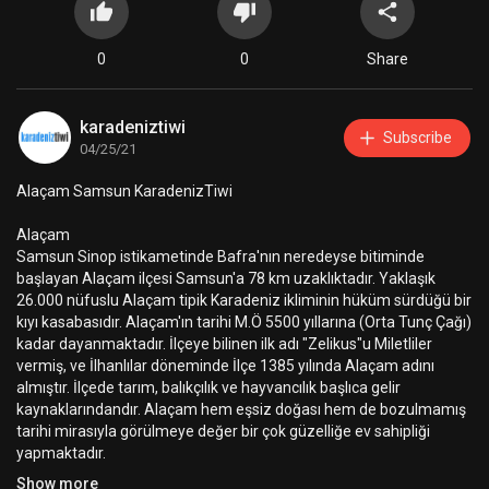
0
0
Share
karadeniztiwi
Subscribe
04/25/21
Alaçam Samsun KaradenizTiwi
Alaçam
Samsun Sinop istikametinde Bafra'nın neredeyse bitiminde
başlayan Alaçam ilçesi Samsun'a 78 km uzaklıktadır. Yaklaşık
26.000 nüfuslu Alaçam tipik Karadeniz ikliminin hüküm sürdüğü bir
kıyı kasabasıdır. Alaçam'ın tarihi M.Ö 5500 yıllarına (Orta Tunç Çağı)
kadar dayanmaktadır. İlçeye bilinen ilk adı "Zelikus"u Miletliler
vermiş, ve İlhanlılar döneminde İlçe 1385 yılında Alaçam adını
almıştır. İlçede tarım, balıkçılık ve hayvancılık başlıca gelir
kaynaklarındandır. Alaçam hem eşsiz doğası hem de bozulmamış
tarihi mirasıyla görülmeye değer bir çok güzelliğe ev sahipliği
yapmaktadır.
Category
Travel & Events
Show more