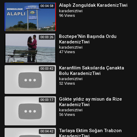
Alaplı Zonguldak KaradenizTiwi
00:04:58
karadeniztiwi
96 Views
Boztepe‘Nin Başında Ordu
00:03:26
KaradenizTiwi
karadeniztiwi
47 Views
Karanfilim Saksılarda Çanakta
00:03:42
Bolu KaradenizTiwi
karadeniztiwi
52 Views
Gökte yıldız ay misun da Rize
00:03:17
KaradenizTiwi
karadeniztiwi
56 Views
Tarlaya Ektim Soğan Trabzon
00:04:42
KaradenizTiwi