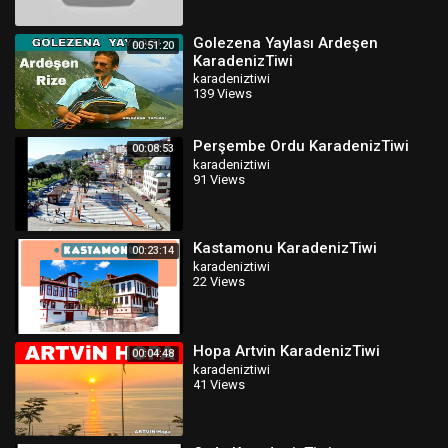
Golezena Yaylası Ardeşen
00:51:20
KaradenizTiwi
karadeniztiwi
139 Views
Perşembe Ordu KaradenizTiwi
00:08:53
karadeniztiwi
91 Views
Kastamonu KaradenizTiwi
00:23:14
karadeniztiwi
22 Views
Hopa Artvin KaradenizTiwi
00:04:48
karadeniztiwi
41 Views