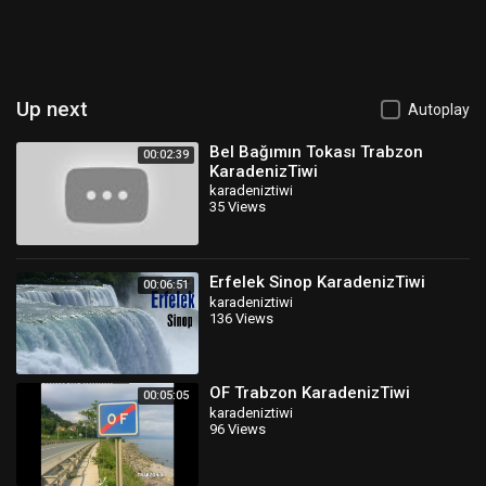
Up next
Autoplay
Bel Bağımın Tokası Trabzon
00:02:39
KaradenizTiwi
karadeniztiwi
35 Views
Erfelek Sinop KaradenizTiwi
00:06:51
karadeniztiwi
136 Views
OF Trabzon KaradenizTiwi
00:05:05
karadeniztiwi
96 Views