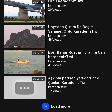
Ordu KaradenizTiwi
00:07:40
karadeniztiwi
26 Views
Ünye’den Çıktım Da Başım
00:03:38
Selamet Ordu KaradenizTiwi
karadeniztiwi
48 Views
Eser Bahar Rüzgarı İbrahim Can
00:03:24
KaradenizTiwi
karadeniztiwi
43 Views
Aşkınla perişan yari görünce
00:03:37
Çankırı KaradenizTiwi
karadeniztiwi
19 Views
Load more