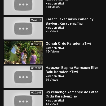
karadeniztiwi
110 Views
Karanfil eker misin canan oy
00:03:14
Bayburt KaradenizTiwi
karadeniztiwi
75 Views
Gülyalı Ordu KaradenizTiwi
00:04:18
karadeniztiwi
154 Views
Havuzun Başına Varmasın Eller
00:03:36
Bolu KaradenizTiwi
karadeniztiwi
56 Views
Oy kemençe kemençe de Fatsa
00:02:08
Ordu KaradenizTiwi
karadeniztiwi
41 Views