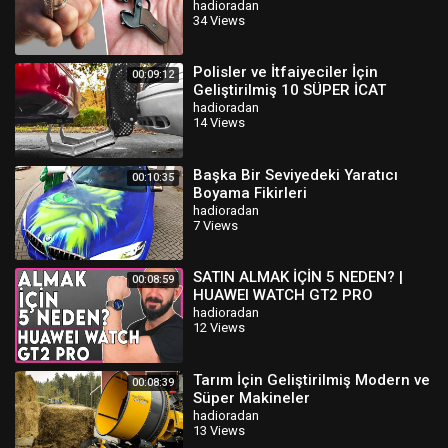
hadioradan
34 Views
Polisler ve İtfaiyeciler İçin
00:09:12
Geliştirilmiş 10 SÜPER İCAT
hadioradan
14 Views
Başka Bir Seviyedeki Yaratıcı
00:10:35
Boyama Fikirleri
hadioradan
7 Views
SATIN ALMAK İÇİN 5 NEDEN? |
00:08:59
HUAWEI WATCH GT2 PRO
İNCELEME
hadioradan
12 Views
Tarım İçin Geliştirilmiş Modern ve
00:08:39
Süper Makineler
hadioradan
13 Views