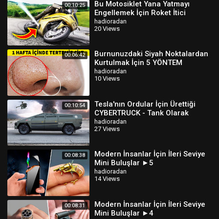
Bu Motosiklet Yana Yatmayı
00:10:25
Engellemek İçin Roket İtici
Kullanıyor
hadioradan
20 Views
Burnunuzdaki Siyah Noktalardan
00:06:42
Kurtulmak İçin 5 YÖNTEM
hadioradan
10 Views
Tesla'nın Ordular İçin Ürettiği
00:10:54
CYBERTRUCK - Tank Olarak
Kullanılabilir !
hadioradan
27 Views
Modern İnsanlar İçin İleri Seviye
00:08:38
Mini Buluşlar ►5
hadioradan
14 Views
Modern İnsanlar İçin İleri Seviye
00:08:31
Mini Buluşlar ►4