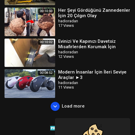
Her Şeyi Gördüğünü Zannedenler
00:10:50
İçin 20 Çılgın Olay
hadioradan
17 Views
Evinizi Ve Kapınızı Davetsiz
00:10:02
Misafirlerden Korumak İçin
Harika Fikirler
hadioradan
12 Views
Modern İnsanlar İçin İleri Seviye
00:08:52
Araçlar ►3
hadioradan
11 Views
Load more