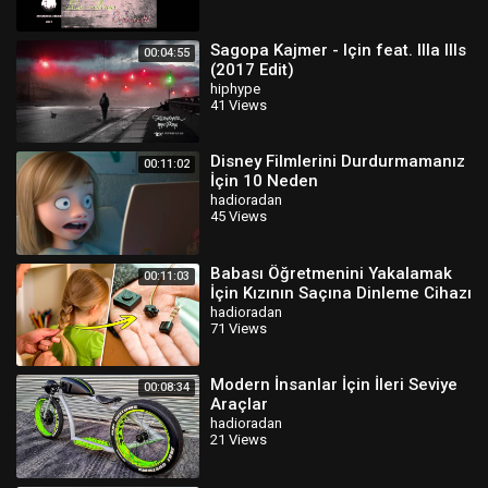
Sagopa Kajmer - Için feat. Illa Ills
00:04:55
(2017 Edit)
hiphype
41 Views
Disney Filmlerini Durdurmamanız
00:11:02
İçin 10 Neden
hadioradan
45 Views
Babası Öğretmenini Yakalamak
00:11:03
İçin Kızının Saçına Dinleme Cihazı
Koydu
hadioradan
71 Views
Modern İnsanlar İçin İleri Seviye
00:08:34
Araçlar
hadioradan
21 Views