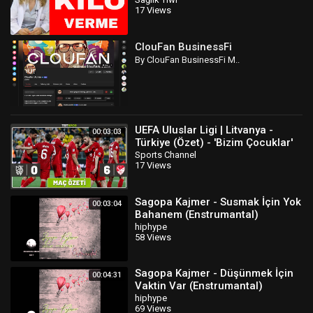
17 Views
ClouFan BusinessFi
By ClouFan BusinessFi M..
UEFA Uluslar Ligi | Litvanya -
00:03:03
Türkiye (Özet) - 'Bizim Çocuklar'
gol oldu yağdı...
Sports Channel
17 Views
Sagopa Kajmer - Susmak İçin Yok
00:03:04
Bahanem (Enstrumantal)
hiphype
58 Views
Sagopa Kajmer - Düşünmek İçin
00:04:31
Vaktin Var (Enstrumantal)
hiphype
69 Views