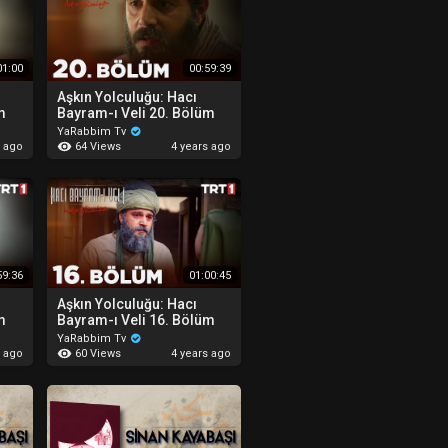
01:00
00:59:39
Aşkın Yolculuğu: Hacı
m
Bayram-ı Veli 20. Bölüm
YaRabbim Tv
64 Views
s ago
4 years ago
59:36
01:00:45
Aşkın Yolculuğu: Hacı
m
Bayram-ı Veli 16. Bölüm
YaRabbim Tv
60 Views
s ago
4 years ago