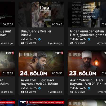
00:02:38
00:00:46
00:
muşsun!
Dua / Derviş Celâl er
Giden ömürden gitsin
ühavî
Rühâvî
Hâfız, gönülden gitmes
(Derviş Celâl er Rühâvî)
YaRabbim Tv
YaRabbim Tv
46 Views
75 Views
 years ago
4 years ago
4 year
01:07:55
00:59:50
01:
acı
Aşkın Yolculuğu: Hacı
Aşkın Yolculuğu: Hacı
 Bölüm
Bayram-ı Veli 24. Bölüm
Bayram-ı Veli 23. Bölü
YaRabbim Tv
YaRabbim Tv
64 Views
47 Views
 years ago
4 years ago
4 year