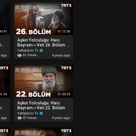
00:41
01:13:36
Aşkın Yolculuğu: Hacı
in!
Bayram-ı Veli 26. Bölüm (
FİNAL)
YaRabbim Tv
61 Views
s ago
4 years ago
01:54
01:03:59
Aşkın Yolculuğu: Hacı
m
Bayram-ı Veli 22. Bölüm
YaRabbim Tv
47 Views
s ago
4 years ago