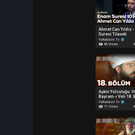
Ahmet Can Yıldız 
Suresi Tilaveti
YaRabbim Tv
86 Views
4
Aşkın Yolculuğu: H
Bayram-ı Veli 18.
YaRabbim Tv
71 Views
4