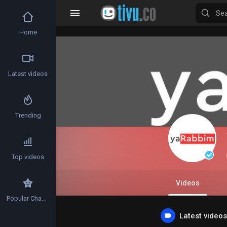
Home
Latest videos
Trending
Top videos
Videos
Popular Channels
Latest videos