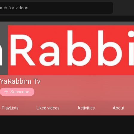
YaRabbim Tv
Subscribe
PlayLists
Liked videos
Activities
About