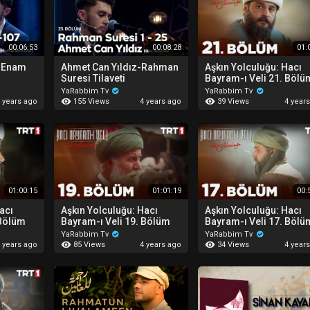
00:06:53
00:08:28
01:
- Enam
Ahmet Can Yıldız-Rahman
Aşkın Yolculuğu: Hacı
Suresi Tilaveti
Bayram-ı Veli 21. Bölü
YaRabbim Tv
YaRabbim Tv
155 Views
39 Views
 years ago
4 years ago
4 year
01:00:15
01:01:19
00:
acı
Aşkın Yolculuğu: Hacı
Aşkın Yolculuğu: Hacı
 Bölüm
Bayram-ı Veli 19. Bölüm
Bayram-ı Veli 17. Bölü
YaRabbim Tv
YaRabbim Tv
85 Views
34 Views
 years ago
4 years ago
4 year