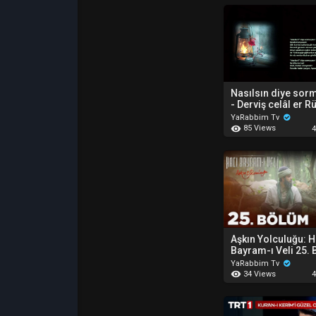
Nasılsın diye sor
- Derviş celâl er R
YaRabbim Tv
85 Views
4
Aşkın Yolculuğu: H
Bayram-ı Veli 25.
YaRabbim Tv
34 Views
4