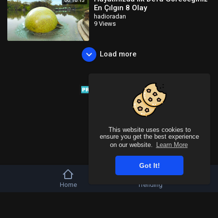
00:10:13
En Çılgın 8 Olay
hadioradan
9 Views
Load more
This website uses cookies to
ensure you get the best experience
on our website.
Learn More
Got It!
Home
Trending
Copyright © 2026 Tivu Media Platform. All rights reserved.
Refund Policy
FAQs
Terms of use
Privacy Policy
About us
Contact u
Language