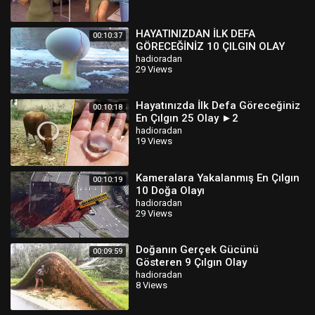
HAYATINIZDAN İLK DEFA
00:10:37
GÖRECEĞİNİZ 10 ÇILGIN OLAY
hadioradan
29 Views
Hayatınızda İlk Defa Göreceğiniz
00:10:18
En Çılgın 25 Olay ►2
hadioradan
19 Views
Kameralara Yakalanmış En Çılgın
00:10:19
10 Doğa Olayı
hadioradan
29 Views
Doğanın Gerçek Gücünü
00:09:59
Gösteren 9 Çılgın Olay
hadioradan
8 Views