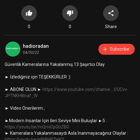
0
0
Share
hadioradan
Subscribe
04/30/22
Güvenlik Kameralarına Yakalanmış 13 Şaşırtıcı Olay
► İzlediğiniz için TEŞEKKÜRLER :)
► ABONE OLUN ►
https://www.youtube.com/channe....l/UCvv-
JPTNKH8Inaf_W
► Video Önerilerim ;
►Modern İnsanlar İçin İleri Seviye Mini Buluşlar ►5 :
https://youtu.be/mQmiCpGbZB0
► Kameralara Yakalanmasaydı Asla İnanmayacağınız Olaylar :
https://youtu.be/g9rBHR2leKY