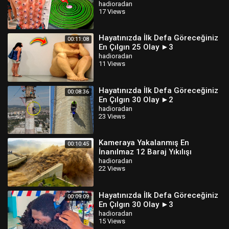
hadioradan
17 Views
Hayatınızda İlk Defa Göreceğiniz
00:11:08
En Çılgın 25 Olay ►3
hadioradan
11 Views
Hayatınızda İlk Defa Göreceğiniz
00:08:36
En Çılgın 30 Olay ►2
hadioradan
23 Views
Kameraya Yakalanmış En
00:10:45
İnanılmaz 12 Baraj Yıkılışı
hadioradan
22 Views
Hayatınızda İlk Defa Göreceğiniz
00:09:09
En Çılgın 30 Olay ►3
hadioradan
15 Views