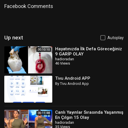
Facebook Comments
Up next
Autoplay
Hayatınızda İlk Defa Göreceğiniz
00:10:10
9 GARİP OLAY
hadioradan
46 Views
Tivu Android APP
By Tivu Android App
Canlı Yayınlar Sırasında Yaşanmış
00:11:48
En Çılgın 15 Olay
hadioradan
35 Views