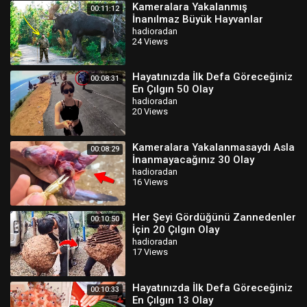
Kameralara Yakalanmış
00:11:12
İnanılmaz Büyük Hayvanlar
hadioradan
24 Views
Hayatınızda İlk Defa Göreceğiniz
00:08:31
En Çılgın 50 Olay
hadioradan
20 Views
Kameralara Yakalanmasaydı Asla
00:08:29
İnanmayacağınız 30 Olay
hadioradan
16 Views
Her Şeyi Gördüğünü Zannedenler
00:10:50
İçin 20 Çılgın Olay
hadioradan
17 Views
Hayatınızda İlk Defa Göreceğiniz
00:10:33
En Çılgın 13 Olay