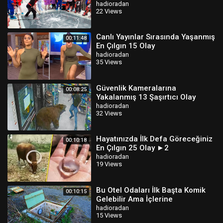
hadioradan
22 Views
Canlı Yayınlar Sırasında Yaşanmış
00:11:48
En Çılgın 15 Olay
hadioradan
35 Views
Güvenlik Kameralarına
00:08:25
Yakalanmış 13 Şaşırtıcı Olay
hadioradan
32 Views
Hayatınızda İlk Defa Göreceğiniz
00:10:18
En Çılgın 25 Olay ►2
hadioradan
19 Views
Bu Otel Odaları İlk Başta Komik
00:10:15
Gelebilir Ama İçlerine
Baktığınızda...
hadioradan
15 Views