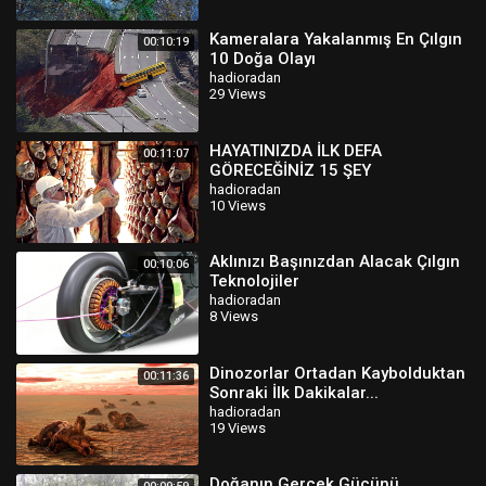
Kameralara Yakalanmış En Çılgın
00:10:19
10 Doğa Olayı
hadioradan
29 Views
HAYATINIZDA İLK DEFA
00:11:07
GÖRECEĞİNİZ 15 ŞEY
hadioradan
10 Views
Aklınızı Başınızdan Alacak Çılgın
00:10:06
Teknolojiler
hadioradan
8 Views
Dinozorlar Ortadan Kaybolduktan
00:11:36
Sonraki İlk Dakikalar...
hadioradan
19 Views
Doğanın Gerçek Gücünü