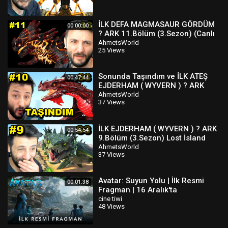
İLK DEFA MAGMASAUR GÖRDÜM
00:00:00
? ARK 11.Bölüm (3.Sezon) (Canlı
Yayın) Lost İsland
AhmetsWorld
25 Views
Sonunda Taşındım ve İLK ATEŞ
00:47:44
EJDERHAM ( WYVERN ) ? ARK
10.Bölüm (3.Sezon) Lost İsland
AhmetsWorld
37 Views
İLK EJDERHAM ( WYVERN ) ? ARK
00:54:54
9.Bölüm (3.Sezon) Lost İsland
AhmetsWorld
37 Views
Avatar: Suyun Yolu | İlk Resmi
00:01:38
Fragman | 16 Aralık'ta
Sinemalarda!
cine tiwi
48 Views