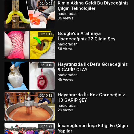
Kimin Aklına Geldi Bu Diyeceğiniz
00:10:02
Çılgın Teknolojiler
hadioradan
36 Views
Google'da Aratmaya
00:11:17
Üşeneceğiniz 22 Çılgın Şey
hadioradan
36 Views
Hayatınızda İlk Defa Göreceğiniz
00:10:10
9 GARİP OLAY
hadioradan
46 Views
Hayatınızda İlk Kez Göreceğiniz
00:10:12
10 GARİP ŞEY
hadioradan
29 Views
İnsanoğlunun İnşa Ettiği En Çılgın
00:11:22
Yapılar