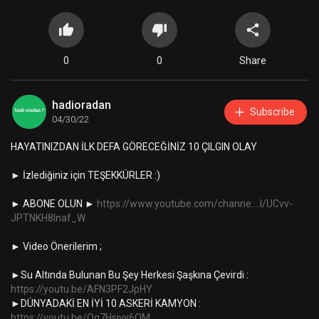
0
0
Share
hadioradan
Subscribe
04/30/22
HAYATINIZDAN İLK DEFA GÖRECEĞİNİZ 10 ÇILGIN OLAY
► İzlediğiniz için TEŞEKKÜRLER :)
► ABONE OLUN ►
https://www.youtube.com/channe....l/UCvv-
JPTNKH8Inaf_W
► Video Önerilerim ;
►Su Altında Bulunan Bu Şey Herkesi Şaşkına Çevirdi :
https://youtu.be/AFN3PF2JpHY
►DÜNYADAKİ EN İYİ 10 ASKERİ KAMYON :
https://youtu.be/Og7Hsivy6QM