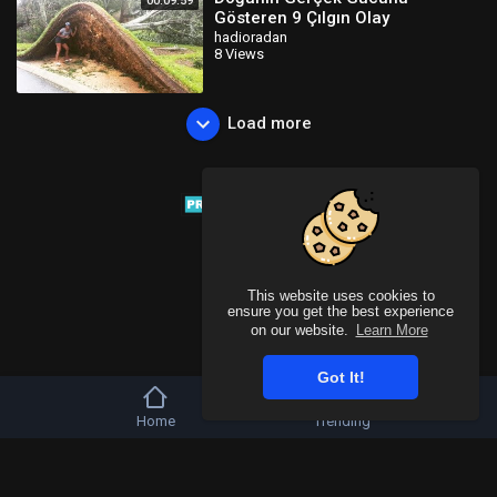
00:09:59
Gösteren 9 Çılgın Olay
hadioradan
8 Views
Load more
This website uses cookies to
ensure you get the best experience
on our website.
Learn More
Got It!
Home
Trending
Copyright © 2026 Tivu Media Platform. All rights reserved.
Refund Policy
FAQs
Terms of use
Privacy Policy
About us
Contact u
Language