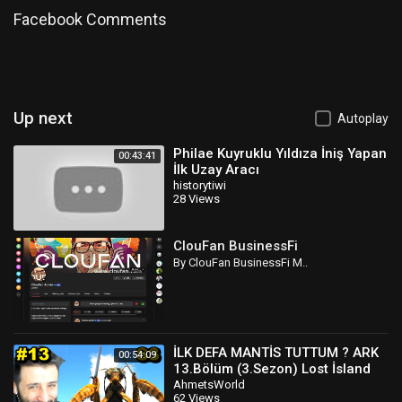
Seslendiren : Uğurcan Akbaş
Facebook Comments
AKLINIZDA BULUNSUN
Category
People & Blogs
Up next
Autoplay
Philae Kuyruklu Yıldıza İniş Yapan
00:43:41
İlk Uzay Aracı
historytiwi
28 Views
ClouFan BusinessFi
By ClouFan BusinessFi M..
İLK DEFA MANTİS TUTTUM ? ARK
00:54:09
13.Bölüm (3.Sezon) Lost İsland
AhmetsWorld
62 Views