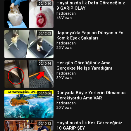
Hayatınızda İlk Defa Göreceğiniz
00:10:10
9 GARİP OLAY
hadioradan
46 Views
Japonya'da Yapılan Dünyanın En
00:12:02
Komik Eşek Şakaları
hadioradan
25 Views
Her gün Gördüğünüz Ama
00:10:44
Gerçekte Ne İşe Yaradığını
Bilmediğiniz Şeyler
hadioradan
39 Views
Dünyada Böyle Yerlerin Olmaması
00:10:06
Gerekiyordu Ama VAR
hadioradan
20 Views
Hayatınızda İlk Kez Göreceğiniz
00:10:12
10 GARİP ŞEY