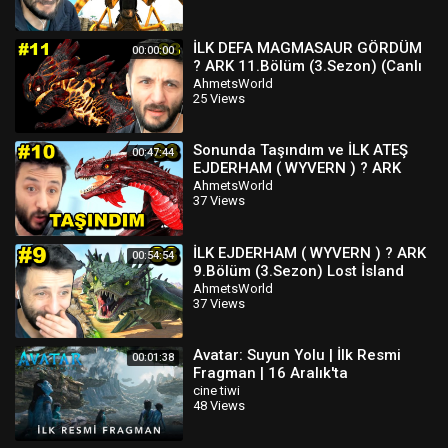
İLK DEFA MAGMASAUR GÖRDÜM
00:00:00
? ARK 11.Bölüm (3.Sezon) (Canlı
Yayın) Lost İsland
AhmetsWorld
25 Views
Sonunda Taşındım ve İLK ATEŞ
00:47:44
EJDERHAM ( WYVERN ) ? ARK
10.Bölüm (3.Sezon) Lost İsland
AhmetsWorld
37 Views
İLK EJDERHAM ( WYVERN ) ? ARK
00:54:54
9.Bölüm (3.Sezon) Lost İsland
AhmetsWorld
37 Views
Avatar: Suyun Yolu | İlk Resmi
00:01:38
Fragman | 16 Aralık'ta
Sinemalarda!
cine tiwi
48 Views