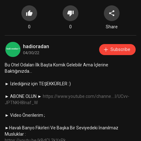
0
0
Share
hadioradan
Subscribe
04/30/22
Bu Otel Odaları İlk Başta Komik Gelebilir Ama İçlerine
Baktığınızda...
► İzlediğiniz için TEŞEKKÜRLER :)
► ABONE OLUN ►
https://www.youtube.com/channe....l/UCvv-
JPTNKH8Inaf_W
► Video Önerilerim ;
►Havalı Banyo Fikirleri Ve Başka Bir Seviyedeki İnanılmaz
Musluklar :
https://youtu.be/kBdCL2kYsPk