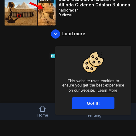
00:11:21
Altında Gizlenen Odaları Bulunca
Şok Oldu
hadioradan
9 Views
Load more
This website uses cookies to
ensure you get the best experience
on our website.
Learn More
Got It!
Home
Trending
Copyright © 2026 Tivu Media Platform. All rights reserved.
Refund Policy
FAQs
Terms of use
Privacy Policy
About us
Contact u
Language