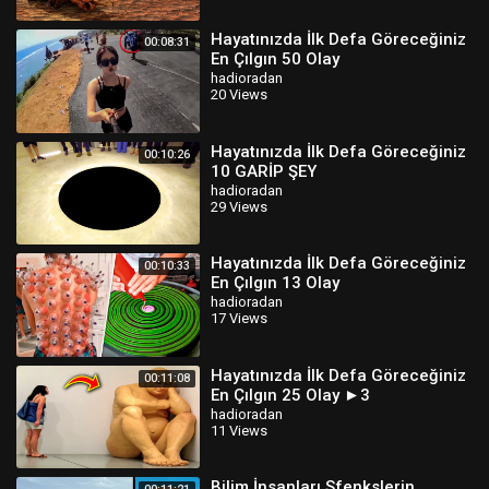
Hayatınızda İlk Defa Göreceğiniz
00:08:31
En Çılgın 50 Olay
hadioradan
20 Views
Hayatınızda İlk Defa Göreceğiniz
00:10:26
10 GARİP ŞEY
hadioradan
29 Views
Hayatınızda İlk Defa Göreceğiniz
00:10:33
En Çılgın 13 Olay
hadioradan
17 Views
Hayatınızda İlk Defa Göreceğiniz
00:11:08
En Çılgın 25 Olay ►3
hadioradan
11 Views
Bilim İnsanları Sfenkslerin