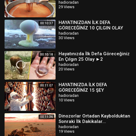
hadioradan
29 Views
HAYATINIZDAN İLK DEFA
00:10:37
GÖRECEĞİNİZ 10 ÇILGIN OLAY
hadioradan
30 Views
Hayatınızda İlk Defa Göreceğiniz
00:10:18
En Çılgın 25 Olay ►2
hadioradan
20 Views
HAYATINIZDA İLK DEFA
00:11:07
GÖRECEĞİNİZ 15 ŞEY
hadioradan
10 Views
Dinozorlar Ortadan Kaybolduktan
00:11:36
Sonraki İlk Dakikalar...
hadioradan
19 Views