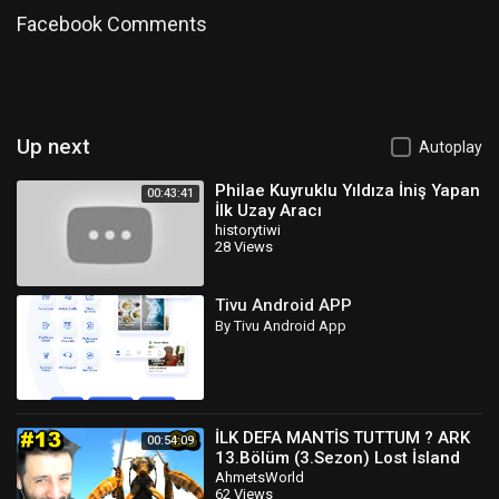
Facebook Comments
Hazırlayan : Aklınızda Bulunsun Ekibi
Seslendiren : Uğurcan Akbaş
AKLINIZDA BULUNSUN
Category
People & Blogs
Up next
Autoplay
Philae Kuyruklu Yıldıza İniş Yapan
00:43:41
İlk Uzay Aracı
historytiwi
28 Views
Tivu Android APP
By Tivu Android App
İLK DEFA MANTİS TUTTUM ? ARK
00:54:09
13.Bölüm (3.Sezon) Lost İsland
AhmetsWorld
62 Views