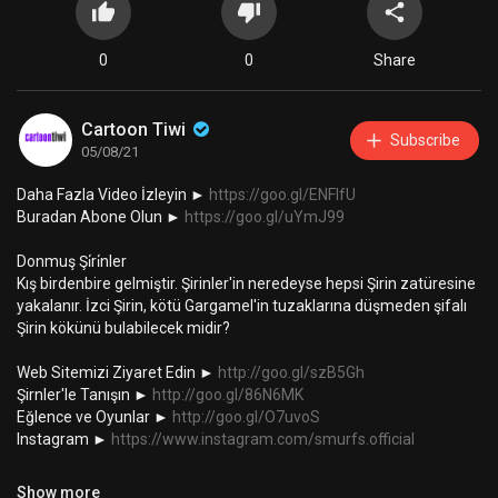
0
0
Share
Cartoon Tiwi
Subscribe
05/08/21
Daha Fazla Video İzleyin ►
https://goo.gl/ENFIfU
Buradan Abone Olun ►
https://goo.gl/uYmJ99
Donmuş Şi̇ri̇nler
Kış birdenbire gelmiştir. Şirinler'in neredeyse hepsi Şirin zatüresine
yakalanır. İzci Şirin, kötü Gargamel'in tuzaklarına düşmeden şifalı
Şirin kökünü bulabilecek midir?
Web Sitemizi Ziyaret Edin ►
http://goo.gl/szB5Gh
Şirnler'le Tanışın ►
http://goo.gl/86N6MK
Eğlence ve Oyunlar ►
http://goo.gl/O7uvoS
Instagram ►
https://www.instagram.com/smurfs.official
Tüm destekleriniz için teşekkür ederiz, videoları puanlamanız ve
Show more