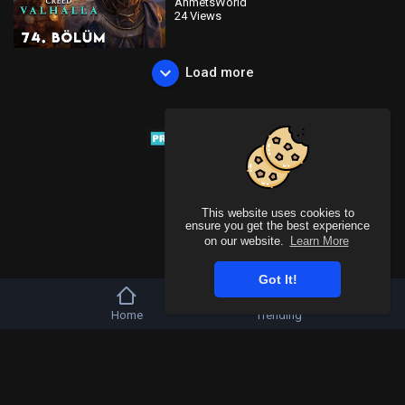
AhmetsWorld
24 Views
Load more
This website uses cookies to
ensure you get the best experience
on our website.
Learn More
Got It!
Home
Trending
Copyright © 2026 Tivu Media Platform. All rights reserved.
Refund Policy
FAQs
Terms of use
Privacy Policy
About us
Contact u
Language