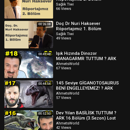
Sağlık Tiwi
66 Views
Doç Dr Nuri Haksever
00:26:08
Röportajımız 1. Bölüm
Sağlık Tiwi
49 Views
Işık Hızında Dinozor
00:49:48
MANAGARMR TUTTUM ? ARK
18.Bölüm (3.Sezon) Lost İsland
AhmetsWorld
67 Views
145 Seviye GİGANOTOSAURUS
00:44:54
BENİ ENGELLEYEMEZ! ? ARK
17.Bölüm (3.Sezon) Lost İsland
AhmetsWorld
57 Views
Dev Yılan BASİLİSK TUTTUM ?
00:52:50
ARK 16.Bölüm (3.Sezon) Lost
İsland
AhmetsWorld
42 Views