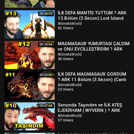
İLK DEFA MANTİS TUTTUM ? ARK
00:54:09
13.Bölüm (3.Sezon) Lost İsland
AhmetsWorld
62 Views
MAGMASAUR YUMURTASI ÇALDIM
00:56:04
ve ONU EVCİLLEŞTİRDİM ? ARK
12.Bölüm (3.Sezon) Lost İsland
AhmetsWorld
46 Views
İLK DEFA MAGMASAUR GÖRDÜM
00:00:00
? ARK 11.Bölüm (3.Sezon) (Canlı
Yayın) Lost İsland
AhmetsWorld
25 Views
Sonunda Taşındım ve İLK ATEŞ
00:47:44
EJDERHAM ( WYVERN ) ? ARK
10.Bölüm (3.Sezon) Lost İsland
AhmetsWorld
37 Views