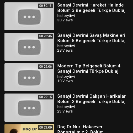
Sanayi Devrimi Hareket Halinde
00:30:13
Bölüm 3 Belgeseli Türkçe Dublaj
historytiwi
30 Views
Sanayi Devrimi Savaş Makineleri
00:28:46
Bölüm 5 Belgeseli Türkçe Dublaj
2
historytiwi
28 Views
Modern Tıp Belgeseli Bölüm 4
00:29:06
Sanayi Devrimi Türkçe Dublaj
historytiwi
10 Views
Sanayi Devrimi Çalışan Harikalar
00:29:15
Bölüm 2 Belgeseli Türkçe Dublaj
historytiwi
23 Views
Doç Dr Nuri Haksever
00:23:09
Röportajımız 2. Bölüm