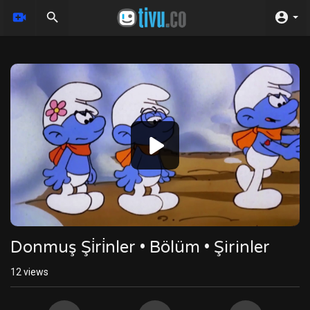
Video
Player
Donmuş Şi̇ri̇nler • Bölüm • Şirinler
12
views