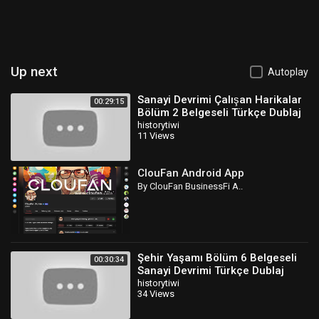
Up next
Autoplay
Sanayi Devrimi Çalışan Harikalar
00:29:15
Bölüm 2 Belgeseli Türkçe Dublaj
historytiwi
11 Views
ClouFan Android App
By ClouFan BusinessFi A..
Şehir Yaşamı Bölüm 6 Belgeseli
00:30:34
Sanayi Devrimi Türkçe Dublaj
historytiwi
34 Views