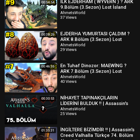
İLK EJDERHAM ( WYVERN ) ? ARK
00:54:54
9.Bölüm (3.Sezon) Lost İsland
AhmetsWorld
37 Views
EJDERHA YUMURTASI ÇALDIM ?
00:38:26
ARK 8.Bölüm (3.Sezon) Lost
İsland
AhmetsWorld
29 Views
En Tuhaf Dinozor: MAEWİNG ?
00:46:36
ARK 7.Bölüm (3.Sezon) Lost
İsland
AhmetsWorld
40 Views
NİHAYET TAPINAKÇILARIN
00:30:53
LİDERİNİ BULDUK !! | Assassin's
Creed Valhalla Türkçe 75. Bölüm
AhmetsWorld
25 Views
İNGİLTERE BİZİMDİR !! | Assassin's
01:35:31
Creed Valhalla Türkçe 74. Bölüm