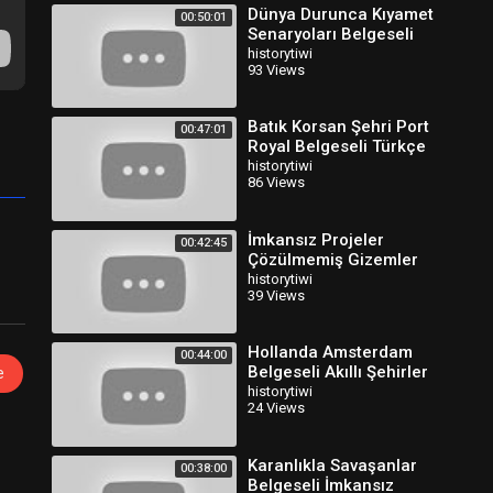
Dünya Durunca Kıyamet
00:50:01
Senaryoları Belgeseli
Türkçe Dublaj
historytiwi
93 Views
Batık Korsan Şehri Port
00:47:01
Royal Belgeseli Türkçe
Dublaj
historytiwi
86 Views
İmkansız Projeler
00:42:45
Çözülmemiş Gizemler
Belgeseli Türkçe Dublaj
historytiwi
39 Views
Hollanda Amsterdam
00:44:00
Belgeseli Akıllı Şehirler
e
Türkçe Dublaj
historytiwi
24 Views
Karanlıkla Savaşanlar
00:38:00
Belgeseli İmkansız