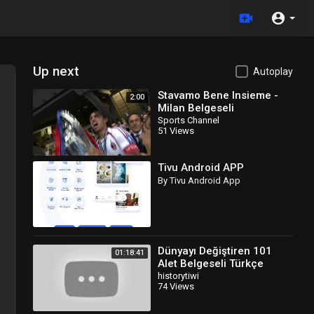
Up next
Autoplay
Stavamo Bene Insieme -
2:00
Milan Belgeseli
Sports Channel
51 Views
Tivu Android APP
By Tivu Android App
Dünyayı Değiştiren 101
01:18:41
Alet Belgeseli Türkçe
Dublaj
historytiwi
74 Views