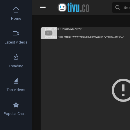
Home
Video
Code 150: Unknown error.
Player
Download File: https://www.youtube.com/watch?v=allIU1JWSCA
Latest videos
Trending
Top videos
Popular Channels