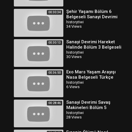
Şehir Yaşamı Bölüm 6
00:30:34
Belgeseli Sanayi Devrimi
Türkçe Dublaj
historytiwi
34 Views
Sanayi Devrimi Hareket
00:30:13
Halinde Bölüm 3 Belgeseli
Türkçe Dublaj
historytiwi
30 Views
Exo Mars Yaşam Arayışı
00:36:50
Nasa Belgeseli Türkçe
Dublaj
historytiwi
6 Views
Sanayi Devrimi Savaş
00:28:46
Makineleri Bölüm 5
Belgeseli Türkçe Dublaj 2
historytiwi
28 Views