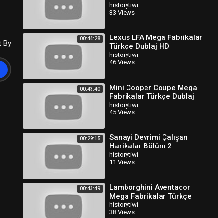
Projeler Türkçe Dublaj
historytiwi
33 Views
Lexus LFA Mega Fabrikalar
00:44:28
t By
Türkçe Dublaj HD
historytiwi
46 Views
Mini Cooper Coupe Mega
00:43:40
Fabrikalar Türkçe Dublaj
HD
historytiwi
45 Views
Sanayi Devrimi Çalışan
00:29:15
Harikalar Bölüm 2
Belgeseli Türkçe Dublaj
historytiwi
11 Views
Lamborghini Aventador
00:43:49
Mega Fabrikalar Türkçe
Dublaj HD
historytiwi
38 Views