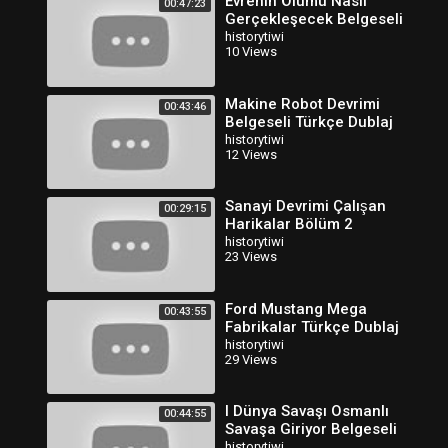
Evrenin Ölümü Nasıl
00:47:23
Gerçekleşecek Belgeseli
Türkçe Dublaj
historytiwi
10 Views
Makine Robot Devrimi
00:43:46
Belgeseli Türkçe Dublaj
historytiwi
12 Views
Sanayi Devrimi Çalışan
00:29:15
Harikalar Bölüm 2
Belgeseli Türkçe Dublaj
historytiwi
23 Views
Ford Mustang Mega
00:43:55
Fabrikalar Türkçe Dublaj
HD
historytiwi
29 Views
I Dünya Savaşı Osmanlı
00:44:55
Savaşa Giriyor Belgeseli
Türkçe Dublaj
historytiwi