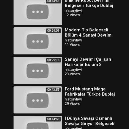
Makine Robot Devrimi
00:43:46
Belgeseli Türkçe Dublaj
historytiwi
12 Views
Modern Tıp Belgeseli
00:29:06
Bölüm 4 Sanayi Devrimi
Türkçe Dublaj
historytiwi
11 Views
Sanayi Devrimi Çalışan
00:29:15
Harikalar Bölüm 2
Belgeseli Türkçe Dublaj
historytiwi
23 Views
Ford Mustang Mega
00:43:55
Fabrikalar Türkçe Dublaj
HD
historytiwi
29 Views
I Dünya Savaşı Osmanlı
00:44:55
Savaşa Giriyor Belgeseli
Türkçe Dublaj
historytiwi