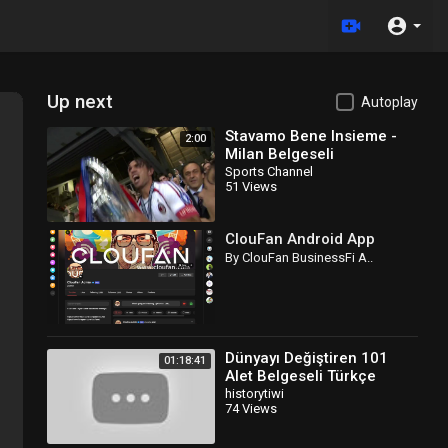
Up next
Autoplay
Stavamo Bene Insieme -
2:00
Milan Belgeseli
Sports Channel
51 Views
ClouFan Android App
By ClouFan BusinessFi A..
Dünyayı Değiştiren 101
01:18:41
Alet Belgeseli Türkçe
Dublaj
historytiwi
74 Views