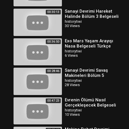
Sanayi Devrimi Hareket
00:30:13
Halinde Bölüm 3 Belgeseli
Türkçe Dublaj
historytiwi
30 Views
Exo Mars Yaşam Arayışı
00:36:50
Nasa Belgeseli Türkçe
Dublaj
historytiwi
6 Views
Sanayi Devrimi Savaş
00:28:46
Makineleri Bölüm 5
Belgeseli Türkçe Dublaj 2
historytiwi
28 Views
Evrenin Ölümü Nasıl
00:47:23
Gerçekleşecek Belgeseli
Türkçe Dublaj
historytiwi
10 Views