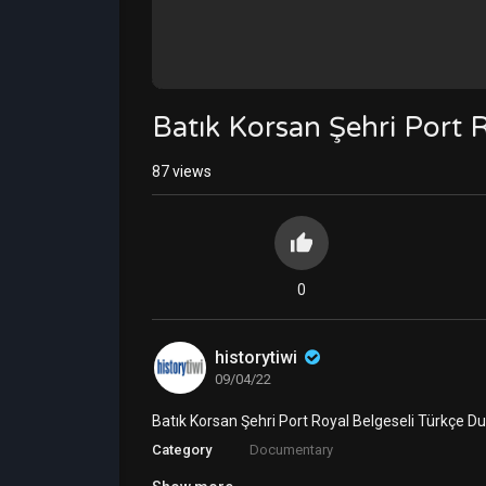
Batık Korsan Şehri Port R
87
views
0
historytiwi
09/04/22
Batık Korsan Şehri Port Royal Belgeseli Türkçe Du
Category
Documentary