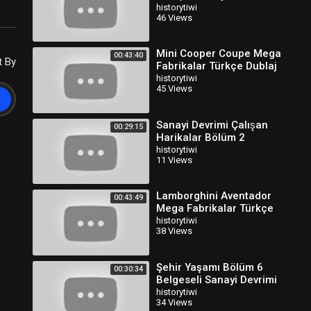
historytiwi
46 Views
Mini Cooper Coupe Mega
00:43:40
t By
Fabrikalar Türkçe Dublaj
HD
historytiwi
45 Views
Sanayi Devrimi Çalışan
00:29:15
Harikalar Bölüm 2
Belgeseli Türkçe Dublaj
historytiwi
11 Views
Lamborghini Aventador
00:43:49
Mega Fabrikalar Türkçe
Dublaj HD
historytiwi
38 Views
Şehir Yaşamı Bölüm 6
00:30:34
Belgeseli Sanayi Devrimi
Türkçe Dublaj
historytiwi
34 Views