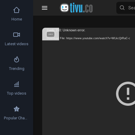
Home
Video
Code 150: Unknown error.
Player
Download File: https://www.youtube.com/watch?v=WLkcQtRaC-c
Latest videos
Trending
Top videos
Popular Channels