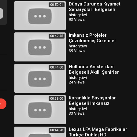
Dünya Durunca Kıyamet
00:50:01
Senaryoları Belgeseli
Türkçe Dublaj
historytiwi
93 Views
İmkansız Projeler
00:42:45
Çözülmemiş Gizemler
Belgeseli Türkçe Dublaj
historytiwi
39 Views
Hollanda Amsterdam
00:44:00
Belgeseli Akıllı Şehirler
Türkçe Dublaj
historytiwi
24 Views
Karanlıkla Savaşanlar
00:38:00
Belgeseli İmkansız
e
Projeler Türkçe Dublaj
historytiwi
33 Views
Lexus LFA Mega Fabrikalar
00:44:28
Türkçe Dublaj HD