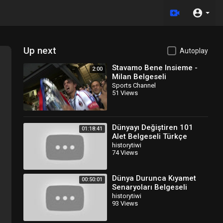
Up next
Autoplay
Stavamo Bene Insieme -
2:00
Milan Belgeseli
Sports Channel
51 Views
Dünyayı Değiştiren 101
01:18:41
Alet Belgeseli Türkçe
Dublaj
historytiwi
74 Views
Dünya Durunca Kıyamet
00:50:01
Senaryoları Belgeseli
Türkçe Dublaj
historytiwi
93 Views