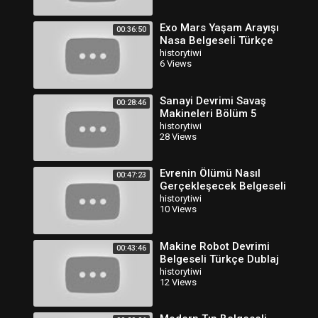
Exo Mars Yaşam Arayışı
00:36:50
Nasa Belgeseli Türkçe
Dublaj
historytiwi
6 Views
Sanayi Devrimi Savaş
00:28:46
Makineleri Bölüm 5
Belgeseli Türkçe Dublaj 2
historytiwi
28 Views
Evrenin Ölümü Nasıl
00:47:23
Gerçekleşecek Belgeseli
Türkçe Dublaj
historytiwi
10 Views
Makine Robot Devrimi
00:43:46
Belgeseli Türkçe Dublaj
historytiwi
12 Views