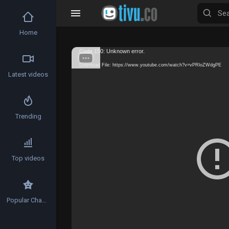
Home
Video
Code 150: Unknown error.
Player
Download File: https://www.youtube.com/watch?v=vPRloZWdgPE
Latest videos
Trending
Top videos
Popular Channels