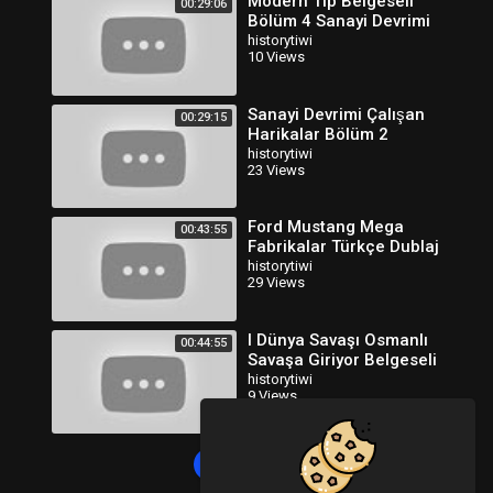
Modern Tıp Belgeseli
00:29:06
Bölüm 4 Sanayi Devrimi
Türkçe Dublaj
historytiwi
10 Views
Sanayi Devrimi Çalışan
00:29:15
Harikalar Bölüm 2
Belgeseli Türkçe Dublaj
historytiwi
23 Views
Ford Mustang Mega
00:43:55
Fabrikalar Türkçe Dublaj
HD
historytiwi
29 Views
I Dünya Savaşı Osmanlı
00:44:55
Savaşa Giriyor Belgeseli
Türkçe Dublaj
historytiwi
9 Views
Load more