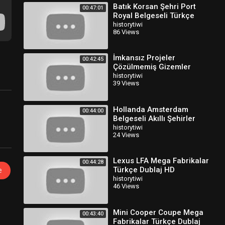
Batık Korsan Şehri Port
00:47:01
Royal Belgeseli Türkçe
Dublaj
historytiwi
86 Views
İmkansız Projeler
00:42:45
Çözülmemiş Gizemler
Belgeseli Türkçe Dublaj
historytiwi
39 Views
Hollanda Amsterdam
00:44:00
Belgeseli Akıllı Şehirler
Türkçe Dublaj
historytiwi
24 Views
Lexus LFA Mega Fabrikalar
00:44:28
Türkçe Dublaj HD
e
historytiwi
46 Views
Mini Cooper Coupe Mega
00:43:40
Fabrikalar Türkçe Dublaj