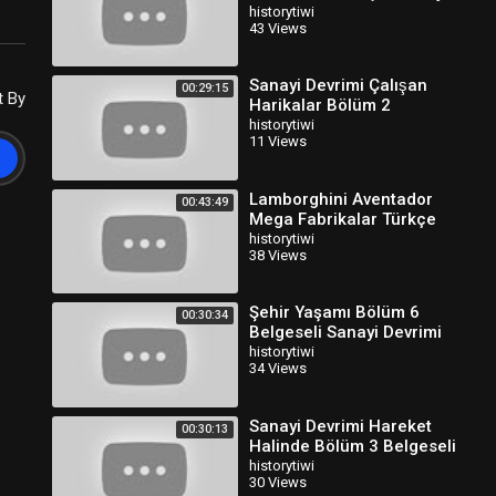
HD
historytiwi
43 Views
Sanayi Devrimi Çalışan
00:29:15
t By
Harikalar Bölüm 2
Belgeseli Türkçe Dublaj
historytiwi
11 Views
Lamborghini Aventador
00:43:49
Mega Fabrikalar Türkçe
Dublaj HD
historytiwi
38 Views
Şehir Yaşamı Bölüm 6
00:30:34
Belgeseli Sanayi Devrimi
Türkçe Dublaj
historytiwi
34 Views
Sanayi Devrimi Hareket
00:30:13
Halinde Bölüm 3 Belgeseli
Türkçe Dublaj
historytiwi
30 Views